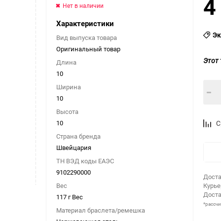
4
Нет в наличии
Характеристики
Эк
Вид выпуска товара
Оригинальный товар
Этот 
Длина
10
Ширина
10
Высота
10
С
Страна бренда
Швейцария
ТН ВЭД коды ЕАЭС
9102290000
Доста
Вес
Курь
Доста
117 г Вес
*рассч
Материал браслета/ремешка