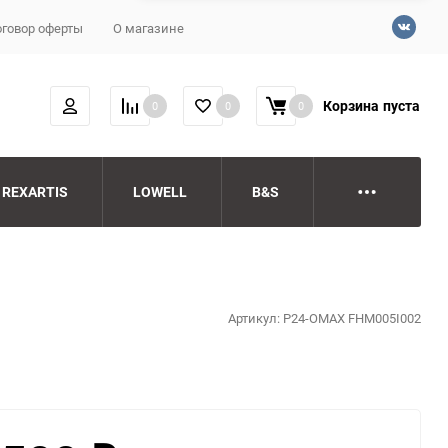
говор оферты
О магазине
Корзина
пуста
0
0
0
REXARTIS
LOWELL
B&S
Артикул:
P24-OMAX FHM005I002