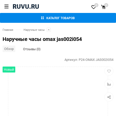
0
0
КАТАЛОГ ТОВАРОВ
Главная
Наручные часы
Наручные часы omax jas002i054
Обзор
Отзывы (0)
Артикул:
P24-OMAX JAS002I054
Добав
Новый
в
избра
Добав
к
сравн