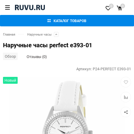
0
0
КАТАЛОГ ТОВАРОВ
Главная
Наручные часы
Наручные часы perfect e393-01
Обзор
Отзывы (0)
Артикул:
P24-PERFECT E393-01
Добав
Новый
в
избра
Добав
к
сравн