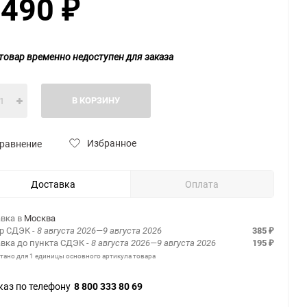
 490
₽
товар временно недоступен для заказа
В КОРЗИНУ
Избранное
равнение
Доставка
Оплата
вка в
Москва
ер СДЭК
- 8 августа 2026—9 августа 2026
385
₽
вка до пункта СДЭК
- 8 августа 2026—9 августа 2026
195
₽
итано для 1 единицы основного артикула товара
каз по телефону
8 800 333 80 69