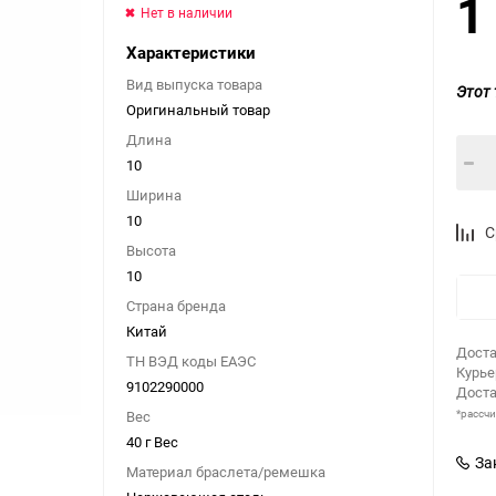
1
Нет в наличии
Характеристики
Вид выпуска товара
Этот 
Оригинальный товар
Длина
10
Ширина
10
С
Высота
10
Страна бренда
Китай
Доста
ТН ВЭД коды ЕАЭС
Курь
9102290000
Доста
*рассч
Вес
40 г Вес
За
Материал браслета/ремешка