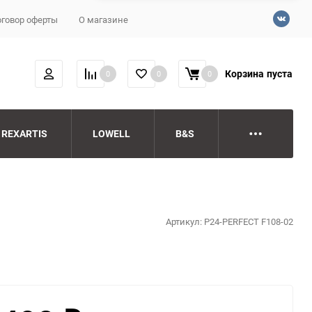
говор оферты
О магазине
Корзина
пуста
0
0
0
REXARTIS
LOWELL
B&S
Артикул:
P24-PERFECT F108-02