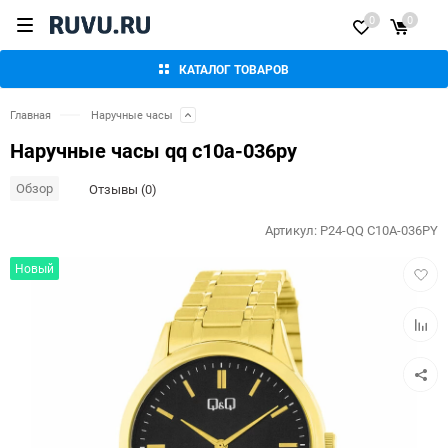
0
0
КАТАЛОГ ТОВАРОВ
Главная
Наручные часы
Наручные часы qq c10a-036py
Обзор
Отзывы (0)
Артикул:
P24-QQ C10A-036PY
Добав
Новый
в
избра
Добав
к
сравн