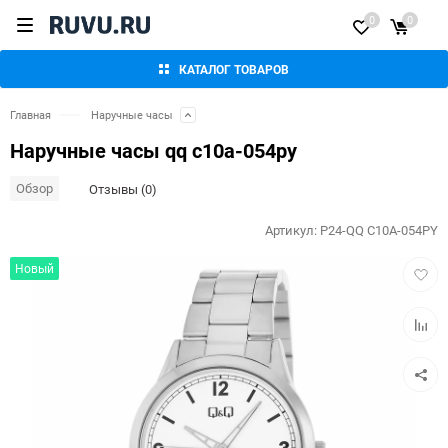
0
0
КАТАЛОГ ТОВАРОВ
Главная
Наручные часы
Наручные часы qq c10a-054py
Обзор
Отзывы (0)
Артикул:
P24-QQ C10A-054PY
Добав
Новый
в
избра
Добав
к
сравн