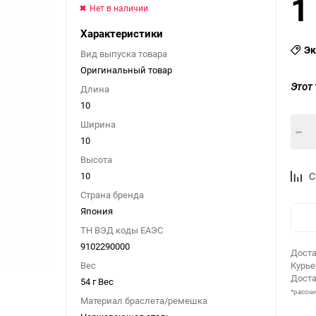
1
Нет в наличии
Характеристики
Эк
Вид выпуска товара
Оригинальный товар
Этот 
Длина
10
Ширина
10
Высота
10
С
Страна бренда
Япония
ТН ВЭД коды ЕАЭС
9102290000
Доста
Вес
Курь
Доста
54 г Вес
*рассч
Материал браслета/ремешка