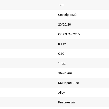
170
Серебряный
20/20/20
QQ C37A-022PY
0.1 кг
Q&Q
1 год
Женский
Минеральное
Alloy
Кварцевый