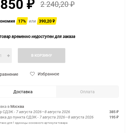
 850
2 240,20
₽
₽
ономия
17%
или
390,20
₽
товар временно недоступен для заказа
В КОРЗИНУ
Избранное
равнение
Доставка
Оплата
вка в
Москва
ер СДЭК
- 7 августа 2026—8 августа 2026
385
₽
вка до пункта СДЭК
- 7 августа 2026—8 августа 2026
195
₽
итано для 1 единицы основного артикула товара