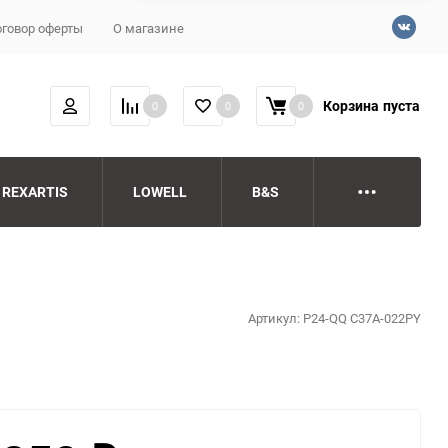
говор оферты
О магазине
Корзина
пуста
0
0
0
REXARTIS
LOWELL
B&S
Артикул:
P24-QQ C37A-022PY