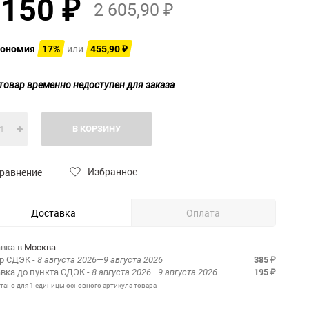
 150
2 605,90
₽
₽
ономия
17%
или
455,90
₽
товар временно недоступен для заказа
В КОРЗИНУ
Избранное
равнение
Доставка
Оплата
вка в
Москва
ер СДЭК
- 8 августа 2026—9 августа 2026
385
₽
вка до пункта СДЭК
- 8 августа 2026—9 августа 2026
195
₽
итано для 1 единицы основного артикула товара