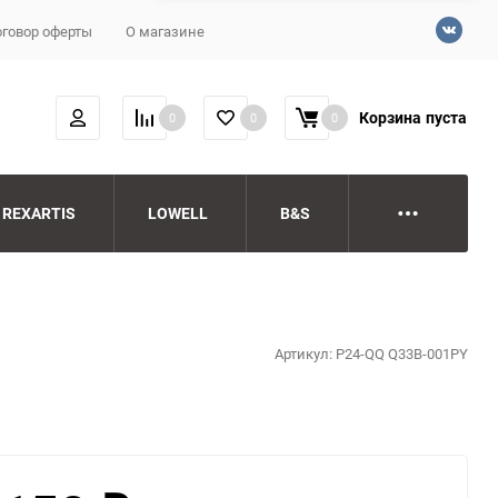
говор оферты
О магазине
Корзина
пуста
0
0
0
REXARTIS
LOWELL
B&S
Артикул:
P24-QQ Q33B-001PY