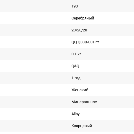
190
Серебряный
20/20/20
QQ Q33B-001PY
0.1 кг
Q&Q
1 год
Женский
Минеральное
Alloy
Кварцевый