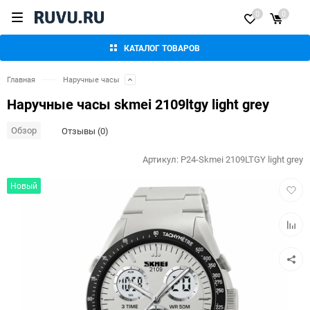
0
0
КАТАЛОГ ТОВАРОВ
Главная
Наручные часы
Наручные часы skmei 2109ltgy light grey
Обзор
Отзывы (0)
Артикул:
P24-Skmei 2109LTGY light grey
Добав
Новый
в
избра
Добав
к
сравн