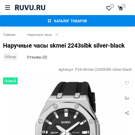
0
0
КАТАЛОГ ТОВАРОВ
Главная
Наручные часы
Наручные часы skmei 2243sibk silver-black
Обзор
Отзывы (0)
Артикул:
P24-Skmei 2243SIBK silver-black
Добав
Новый
в
избра
Добав
к
сравн