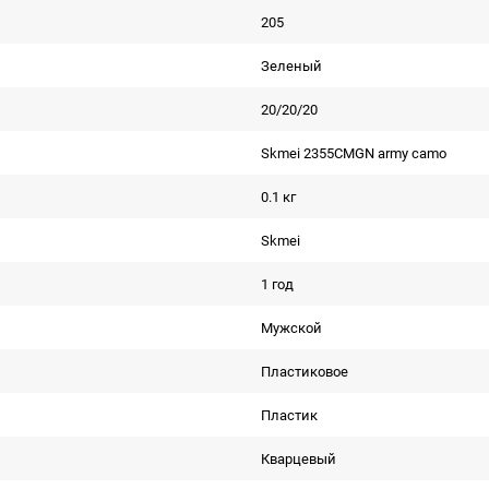
205
Зеленый
20/20/20
Skmei 2355CMGN army camo
0.1 кг
Skmei
1 год
Мужской
Пластиковое
Пластик
Кварцевый