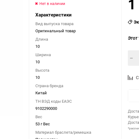
1
Нет в наличии
Характеристики
Эк
Вид выпуска товара
Оригинальный товар
Этот 
Длина
10
Ширина
10
Высота
10
С
Страна бренда
Китай
ТН ВЭД коды ЕАЭС
9102290000
Доста
Вес
Курь
Доста
53 г Вес
*рассч
Материал браслета/ремешка