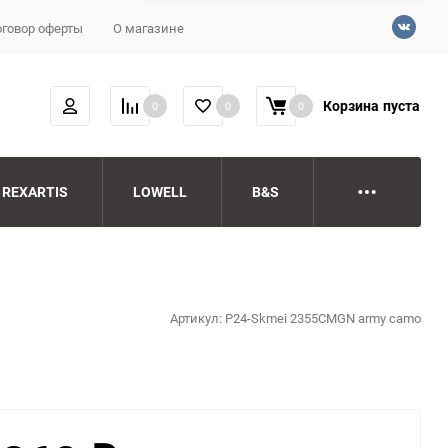
говор оферты
О магазине
Корзина
пуста
0
0
0
REXARTIS
LOWELL
B&S
Артикул:
P24-Skmei 2355CMGN army camo