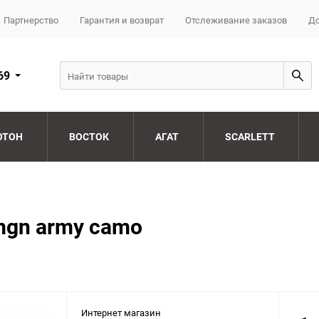
Партнерство
Гарантия и возврат
Отслеживание заказов
До
69
ОТОН
ВОСТОК
АГАТ
SCARLETT
mgn army camo
Интернет магазин