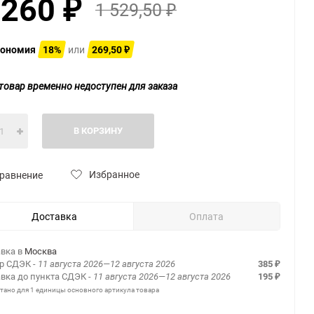
 260
1 529,50
₽
₽
ономия
18%
или
269,50
₽
товар временно недоступен для заказа
В КОРЗИНУ
Избранное
равнение
Доставка
Оплата
вка в
Москва
ер СДЭК
- 11 августа 2026—12 августа 2026
385
₽
вка до пункта СДЭК
- 11 августа 2026—12 августа 2026
195
₽
итано для 1 единицы основного артикула товара