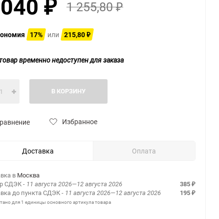
 040
1 255,80
₽
₽
ономия
17%
или
215,80
₽
товар временно недоступен для заказа
В КОРЗИНУ
Избранное
равнение
Доставка
Оплата
вка в
Москва
ер СДЭК
- 11 августа 2026—12 августа 2026
385
₽
вка до пункта СДЭК
- 11 августа 2026—12 августа 2026
195
₽
итано для 1 единицы основного артикула товара