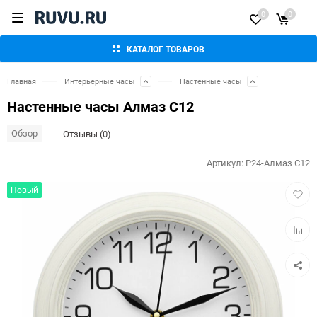
0
0
КАТАЛОГ ТОВАРОВ
Главная
Интерьерные часы
Настенные часы
Настенные часы Алмаз С12
Обзор
Отзывы (0)
Артикул:
P24-Алмаз С12
Добав
Новый
в
избра
Добав
к
сравн