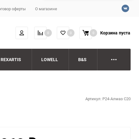
говор оферты
О магазине
Корзина
пуста
0
0
0
REXARTIS
LOWELL
B&S
Артикул:
P24-Алмаз С20