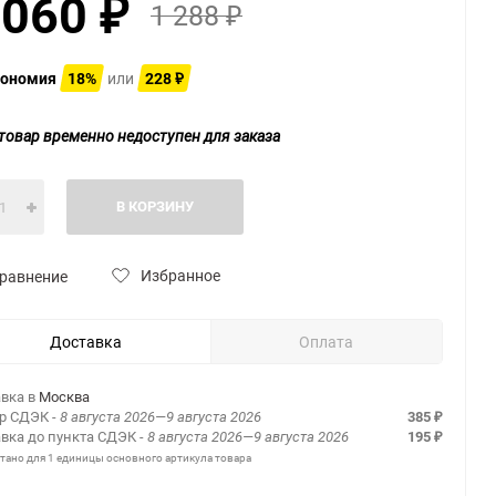
 060
1 288
₽
₽
ономия
18%
или
228
₽
товар временно недоступен для заказа
В КОРЗИНУ
Избранное
равнение
Доставка
Оплата
вка в
Москва
ер СДЭК
- 8 августа 2026—9 августа 2026
385
₽
вка до пункта СДЭК
- 8 августа 2026—9 августа 2026
195
₽
итано для 1 единицы основного артикула товара