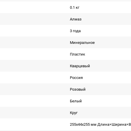
0.1 кг
Алмаз
3 года
Минеральное
Пластик
Кварцевый
Россия
Розовый
Белый
Круг
255x44x255 мм Длина×Ширина×В