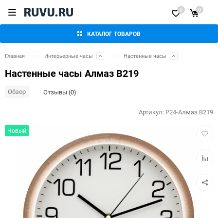
0
0
КАТАЛОГ ТОВАРОВ
Главная
Интерьерные часы
Настенные часы
Настенные часы Алмаз В219
Обзор
Отзывы (0)
Артикул:
P24-Алмаз В219
Добав
Новый
в
избра
Добав
к
сравн