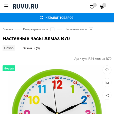
0
0
КАТАЛОГ ТОВАРОВ
Главная
Интерьерные часы
Настенные часы
Настенные часы Алмаз В70
Обзор
Отзывы (0)
Артикул:
P24-Алмаз В70
Добав
Новый
в
избра
Добав
к
сравн