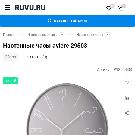
0
0
КАТАЛОГ ТОВАРОВ
Главная
Интерьерные часы
Настенные часы
Настенные часы aviere 29503
Обзор
Отзывы (0)
Артикул:
P18-29503
Добав
Новый
в
избра
Добав
к
сравн