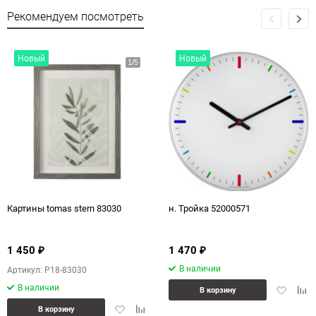
Рекомендуем посмотреть
Новый
Новый
Картины tomas stern 83030
н. Тройка 52000571
1 450
1 470
₽
₽
В наличии
Артикул: P18-83030
В наличии
Добавит
Доб
В корзину
в
к
Добавить
Добавить
В корзину
избранн
сра