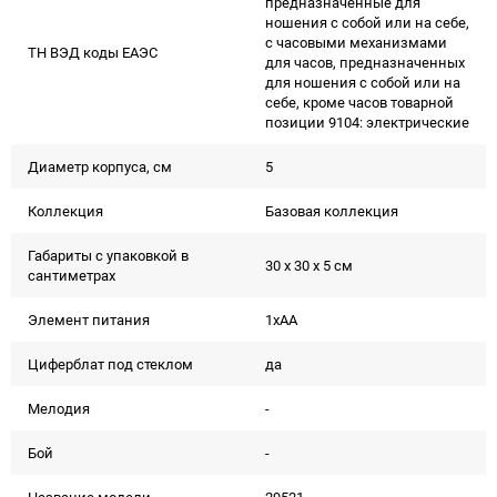
предназначенные для
ношения с собой или на себе,
с часовыми механизмами
ТН ВЭД коды ЕАЭС
для часов, предназначенных
для ношения с собой или на
себе, кроме часов товарной
позиции 9104: электрические
Диаметр корпуса, см
5
Коллекция
Базовая коллекция
Габариты с упаковкой в
30 x 30 x 5 см
сантиметрах
Элемент питания
1xAA
Циферблат под стеклом
да
Мелодия
-
Бой
-