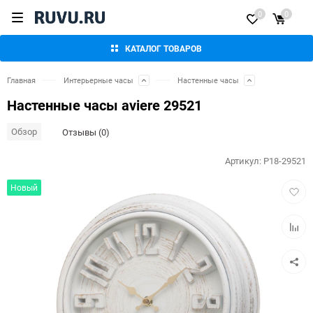
0
0
КАТАЛОГ ТОВАРОВ
Главная
Интерьерные часы
Настенные часы
Настенные часы aviere 29521
Обзор
Отзывы (0)
Артикул:
P18-29521
Добав
Новый
в
избра
Добав
к
сравн