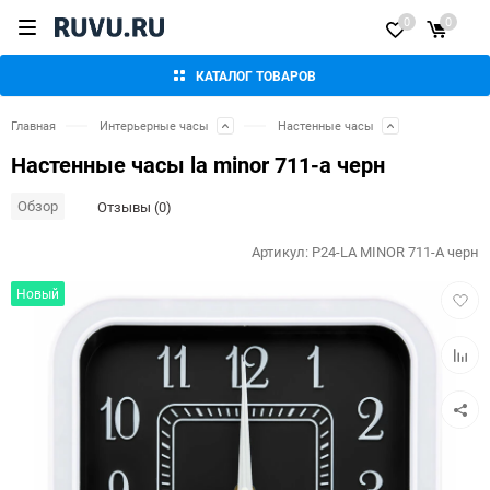
0
0
КАТАЛОГ ТОВАРОВ
Главная
Интерьерные часы
Настенные часы
Настенные часы la minor 711-a черн
Обзор
Отзывы (0)
Артикул:
P24-LA MINOR 711-A черн
Добав
Новый
в
избра
Добав
к
сравн