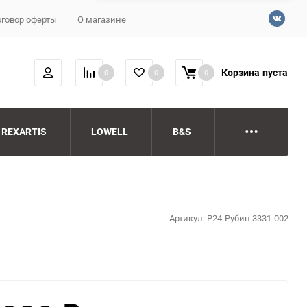
говор оферты
О магазине
Корзина
пуста
0
0
0
REXARTIS
LOWELL
B&S
Артикул:
P24-Рубин 3331-002