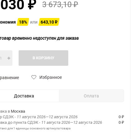
 030
3 673,10
₽
₽
ономия
18%
или
643,10
₽
товар временно недоступен для заказа
В КОРЗИНУ
Избранное
равнение
Доставка
Оплата
вка в
Москва
ер СДЭК
- 11 августа 2026—12 августа 2026
0
₽
вка до пункта СДЭК
- 11 августа 2026—12 августа 2026
0
₽
итано для 1 единицы основного артикула товара