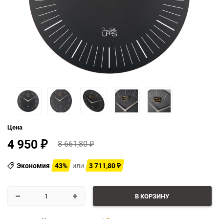
Цена
4 950
8 661,80
₽
₽
Экономия
43%
или
3 711,80
₽
В КОРЗИНУ