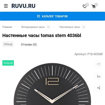
0
0
КАТАЛОГ ТОВАРОВ
Главная
Интерьерные часы
Настенные часы
Настенные часы tomas stern 4036bl
Обзор
Отзывы (0)
Артикул:
P18-4036Bl
Добав
Новый
в
избра
Добав
к
сравн