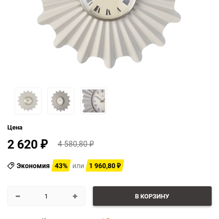
Цена
2 620
4 580,80
₽
₽
Экономия
43%
или
1 960,80
₽
В КОРЗИНУ