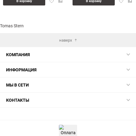
Добавить
Добавить
Добавит
Доб
В корзину
В корзину
в
к
в
к
избранное
сравнению
избранн
сра
Tomas Stern
наверх
КОМПАНИЯ
ИНФОРМАЦИЯ
МЫ В СЕТИ
КОНТАКТЫ