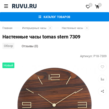
0
0
КАТАЛОГ ТОВАРОВ
Главная
Интерьерные часы
Настенные часы
Настенные часы tomas stern 7309
Обзор
Отзывы (0)
Артикул:
P18-7309
Добав
Новый
в
избра
Добав
к
сравн