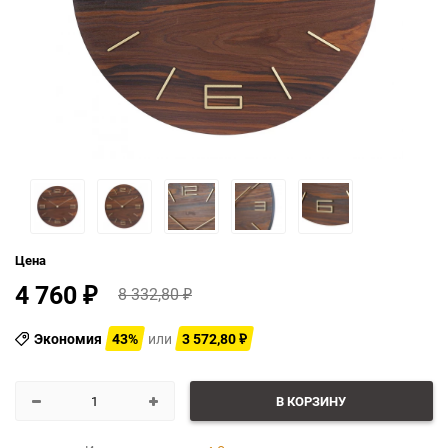
Цена
4 760
8 332,80
₽
₽
Экономия
43%
или
3 572,80
₽
В КОРЗИНУ