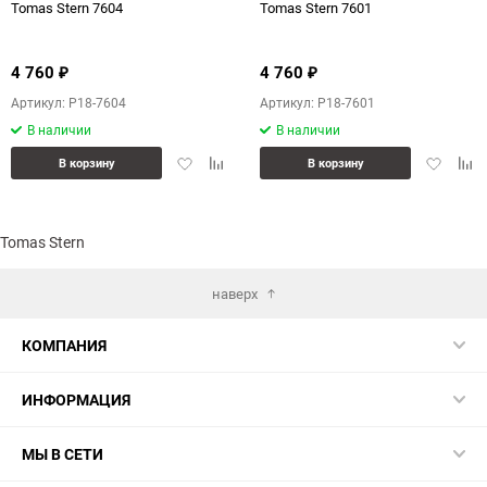
Tomas Stern 7604
Tomas Stern 7601
4 760
4 760
₽
₽
Артикул: P18-7604
Артикул: P18-7601
В наличии
В наличии
Добавить
Добавить
Добавит
Доб
В корзину
В корзину
в
к
в
к
избранное
сравнению
избранн
сра
Tomas Stern
наверх
КОМПАНИЯ
ИНФОРМАЦИЯ
МЫ В СЕТИ