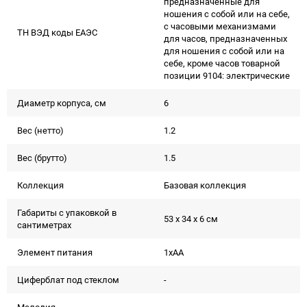
предназначенные для
ношения с собой или на себе,
с часовыми механизмами
ТН ВЭД коды ЕАЭС
для часов, предназначенных
для ношения с собой или на
себе, кроме часов товарной
позиции 9104: электрические
Диаметр корпуса, см
6
Вес (нетто)
1.2
Вес (брутто)
1.5
Коллекция
Базовая коллекция
Габариты с упаковкой в
53 x 34 x 6 см
сантиметрах
Элемент питания
1xAA
Циферблат под стеклом
-