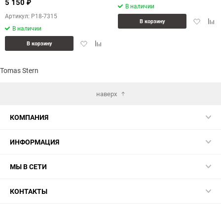
5 150
₽
В наличии
Артикул: P18-7315
Добавит
Доб
В корзину
В наличии
в
к
избранн
сра
Добавить
Добавить
В корзину
в
к
избранное
сравнению
Tomas Stern
наверх
КОМПАНИЯ
ИНФОРМАЦИЯ
МЫ В СЕТИ
КОНТАКТЫ