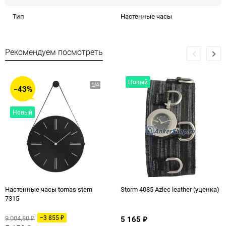
Тип
Настенные часы
Рекомендуем посмотреть
Новый
−43%
Новый
Настенные часы tomas stern
Storm 4085 Azlec leather (уценка)
7315
9 004,80
−3 855
5 165
₽
₽
₽