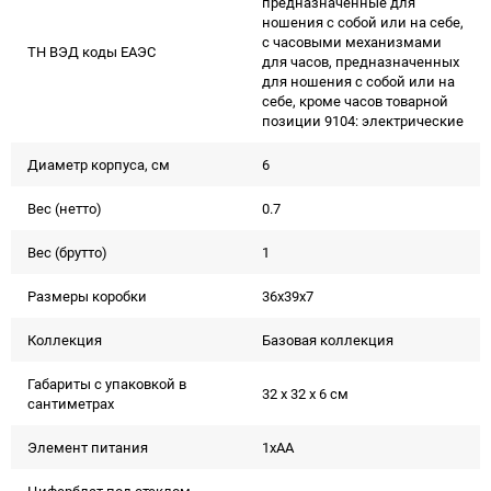
предназначенные для
ношения с собой или на себе,
с часовыми механизмами
ТН ВЭД коды ЕАЭС
для часов, предназначенных
для ношения с собой или на
себе, кроме часов товарной
позиции 9104: электрические
Диаметр корпуса, см
6
Вес (нетто)
0.7
Вес (брутто)
1
Размеры коробки
36x39x7
Коллекция
Базовая коллекция
Габариты с упаковкой в
32 x 32 x 6 см
сантиметрах
Элемент питания
1xAA