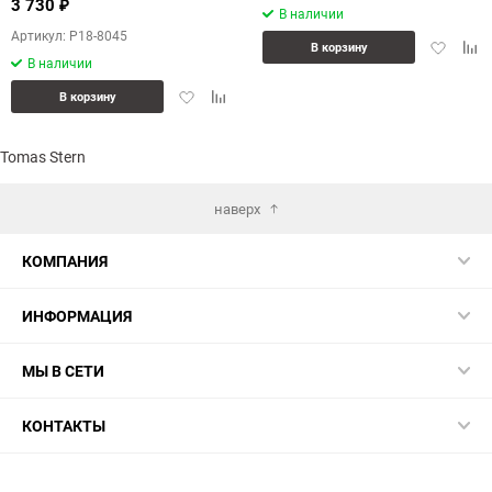
3 730
₽
В наличии
Артикул: P18-8045
Добавит
Доб
В корзину
В наличии
в
к
избранн
сра
Добавить
Добавить
В корзину
в
к
избранное
сравнению
Tomas Stern
наверх
КОМПАНИЯ
ИНФОРМАЦИЯ
МЫ В СЕТИ
КОНТАКТЫ