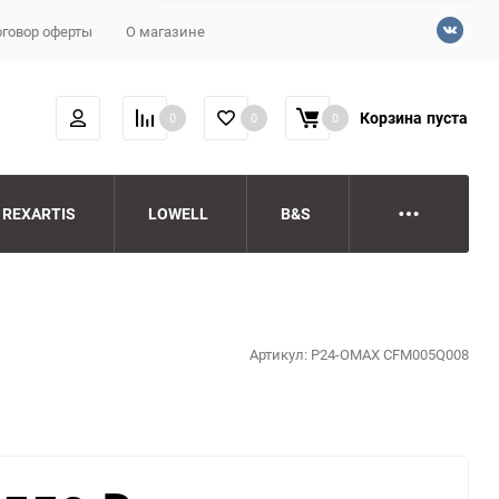
говор оферты
О магазине
Корзина
пуста
0
0
0
REXARTIS
LOWELL
B&S
Артикул:
P24-OMAX CFM005Q008