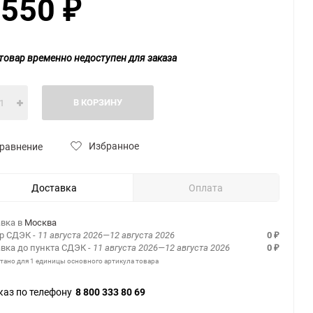
 550
₽
товар временно недоступен для заказа
В КОРЗИНУ
Избранное
равнение
Доставка
Оплата
вка в
Москва
ер СДЭК
- 11 августа 2026—12 августа 2026
0
₽
вка до пункта СДЭК
- 11 августа 2026—12 августа 2026
0
₽
итано для 1 единицы основного артикула товара
каз по телефону
8 800 333 80 69