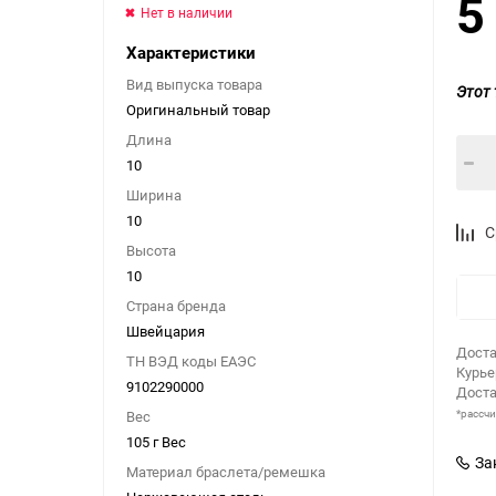
5
Нет в наличии
Характеристики
Вид выпуска товара
Этот 
Оригинальный товар
Длина
10
Ширина
10
С
Высота
10
Страна бренда
Швейцария
Доста
ТН ВЭД коды ЕАЭС
Курь
9102290000
Доста
*рассч
Вес
105 г Вес
За
Материал браслета/ремешка