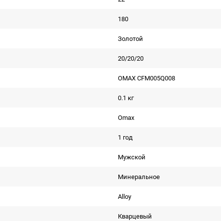
180
Золотой
20/20/20
OMAX CFM005Q008
0.1 кг
Omax
1 год
Мужской
Минеральное
Alloy
Кварцевый