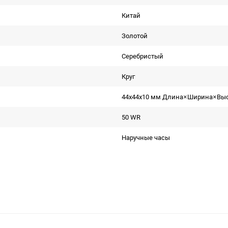
Китай
Золотой
Серебристый
Круг
44x44x10 мм Длина×Ширина×Вы
50 WR
Наручные часы