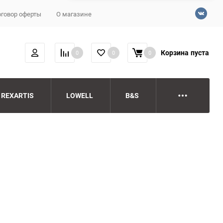
говор оферты
О магазине
Корзина
пуста
0
0
0
REXARTIS
LOWELL
B&S