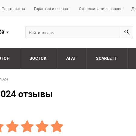
Партнерство
Гарантия и возврат
Отслеживание заказов
До
69
ОТОН
ВОСТОК
АГАТ
SCARLETT
n024
n024 отзывы