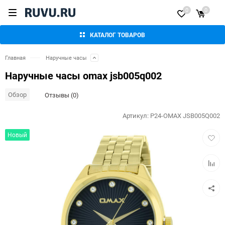
0
0
КАТАЛОГ ТОВАРОВ
Главная
Наручные часы
Наручные часы omax jsb005q002
Обзор
Отзывы (0)
Артикул:
P24-OMAX JSB005Q002
Добав
Новый
в
избра
Добав
к
сравн