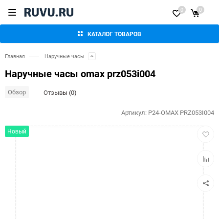
0
0
КАТАЛОГ ТОВАРОВ
Главная
Наручные часы
Наручные часы omax prz053i004
Обзор
Отзывы (0)
Артикул:
P24-OMAX PRZ053I004
Добав
Новый
в
избра
Добав
к
сравн