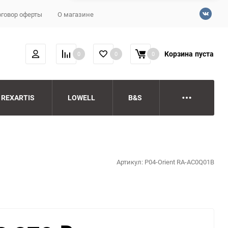
говор оферты
О магазине
Корзина
пуста
0
0
0
REXARTIS
LOWELL
B&S
Артикул:
P04-Orient RA-AC0Q01B