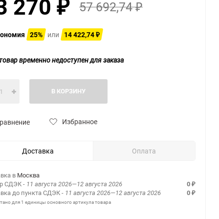
3 270
57 692,74
₽
₽
ономия
25%
или
14 422,74
₽
товар временно недоступен для заказа
В КОРЗИНУ
Избранное
равнение
Доставка
Оплата
вка в
Москва
ер СДЭК
- 11 августа 2026—12 августа 2026
0
₽
вка до пункта СДЭК
- 11 августа 2026—12 августа 2026
0
₽
итано для 1 единицы основного артикула товара