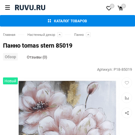
0
0
КАТАЛОГ ТОВАРОВ
Главная
Настенный декор
Панно
Панно tomas stern 85019
Обзор
Отзывы (0)
Артикул:
P18-85019
Добав
Новый
в
избра
Добав
к
сравн