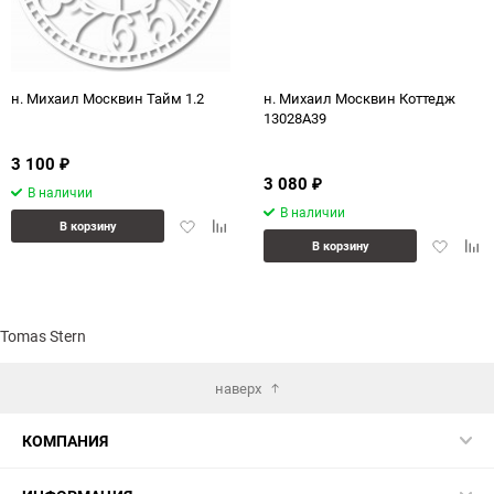
н. Михаил Москвин Тайм 1.2
н. Михаил Москвин Коттедж
13028А39
3 100
₽
3 080
₽
В наличии
В наличии
Добавить
Добавить
В корзину
Добавит
Доб
в
к
В корзину
в
к
избранное
сравнению
избранн
сра
Tomas Stern
наверх
КОМПАНИЯ