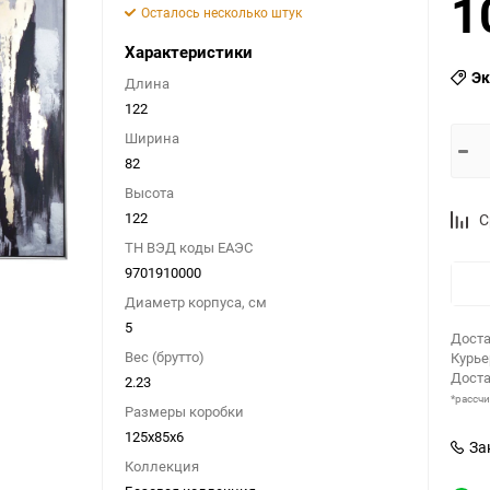
1
Осталось несколько штук
Характеристики
Эк
Длина
122
Ширина
82
Высота
122
С
ТН ВЭД коды ЕАЭС
9701910000
Диаметр корпуса, см
5
Доста
Вес (брутто)
Курь
Доста
2.23
*рассч
Размеры коробки
125х85х6
За
Коллекция