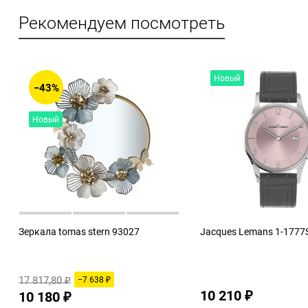
Рекомендуем посмотреть
Новый
−43%
Новый
Зеркала tomas stern 93027
Jacques Lemans 1-1777S
17 817,80
−7 638
₽
₽
10 210
10 180
₽
₽