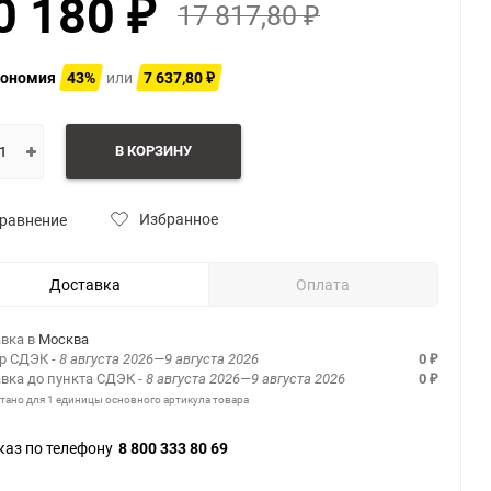
0 180
17 817,80
₽
₽
ономия
43%
или
7 637,80
₽
В КОРЗИНУ
Избранное
равнение
Доставка
Оплата
вка в
Москва
ер СДЭК
- 8 августа 2026—9 августа 2026
0
₽
вка до пункта СДЭК
- 8 августа 2026—9 августа 2026
0
₽
итано для 1 единицы основного артикула товара
каз по телефону
8 800 333 80 69