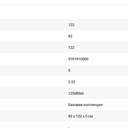
122
82
122
9701910000
5
2.23
125х85х6
Базовая коллекция
82 x 122 x 5 см
-