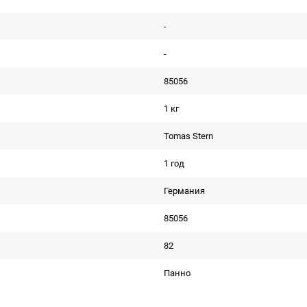
-
-
85056
1 кг
Tomas Stern
1 год
Германия
85056
82
Панно