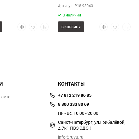
Артикул: P18-93043
В наличии
Быстрый
Добавить
Добавить
Быстрый
Добавить
Добави
В КОРЗИНУ
просмотр
в
к
просмотр
в
к
избранное
сравнению
избранное
сравне
И
КОНТАКТЫ
+7 812 219 86 85
такте
8 800 333 80 69
Пн - Вс, 10:00 - 20:00
Санкт-Петербург, ул.​​Грибалёвой,
д.7к1 ПВЗ СДЭК
info@ruvu.ru