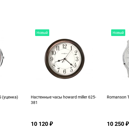
Новый
Новый
 (уценка)
Настенные часы howard miller 625-
Romanson 
381
10 120
10 250
₽
₽