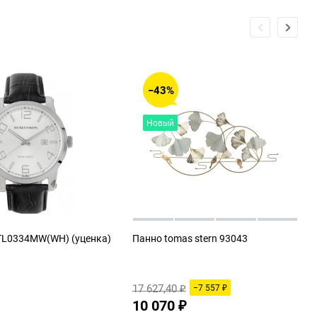
−43%
Новый
TL0334MW(WH) (уценка)
Панно tomas stern 93043
17 627,40
−7 557
₽
₽
10 070
₽