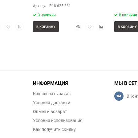
Артикул: P18-625-381
В наличии
В наличии
стрый
Добавить
Добавить
Быстрый
Добавить
Добавить
В КОРЗИНУ
В КОРЗИНУ
смотр
в
к
просмотр
в
к
избранное
сравнению
избранное
сравнению
ИНФОРМАЦИЯ
МЫ В СЕТ
Как сделать заказ
ВКон
Условия доставки
Обмен и возврат
Условия использования
Как получить скидку