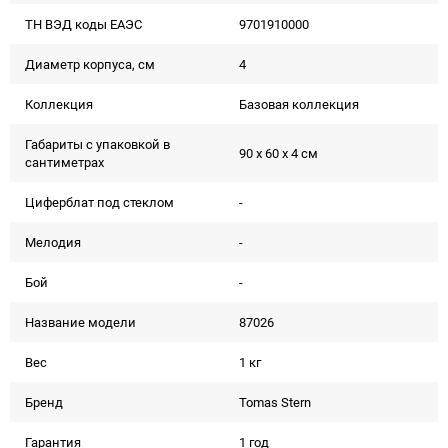
ТН ВЭД коды ЕАЭС
9701910000
Диаметр корпуса, см
4
Коллекция
Базовая коллекция
Габариты с упаковкой в
90 x 60 x 4 см
сантиметрах
Циферблат под стеклом
-
Мелодия
-
Бой
-
Название модели
87026
Вес
1 кг
Бренд
Tomas Stern
Гарантия
1 год