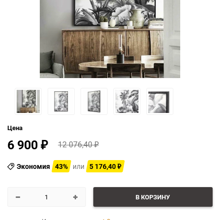
Цена
6 900
12 076,40
₽
₽
Экономия
43%
или
5 176,40
₽
В КОРЗИНУ