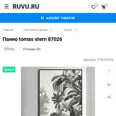
0
0
КАТАЛОГ ТОВАРОВ
Главная
Настенный декор
Панно
Панно tomas stern 87026
Обзор
Отзывы (0)
Артикул:
P18-87026
Добав
Новый
в
избра
Добав
к
сравн