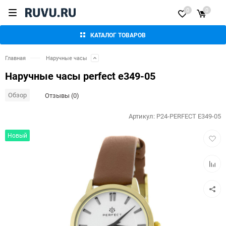
0
0
КАТАЛОГ ТОВАРОВ
Главная
Наручные часы
Наручные часы perfect e349-05
Обзор
Отзывы (0)
Артикул:
P24-PERFECT E349-05
Добав
Новый
в
избра
Добав
к
сравн