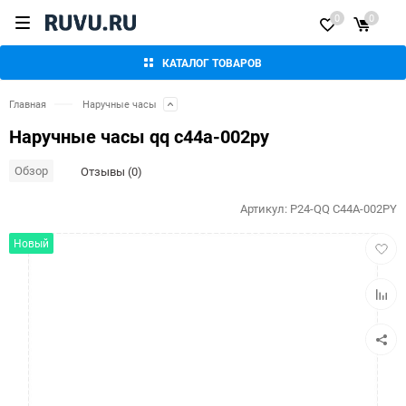
0
0
КАТАЛОГ ТОВАРОВ
Главная
Наручные часы
Наручные часы qq c44a-002py
Обзор
Отзывы (0)
Артикул:
P24-QQ C44A-002PY
Добав
Новый
в
избра
Добав
к
сравн