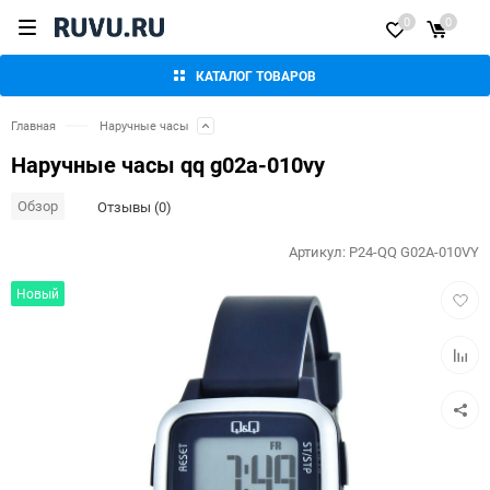
0
0
КАТАЛОГ ТОВАРОВ
Главная
Наручные часы
Наручные часы qq g02a-010vy
Обзор
Отзывы (0)
Артикул:
P24-QQ G02A-010VY
Добав
Новый
в
избра
Добав
к
сравн