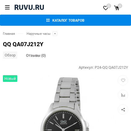
0
0
КАТАЛОГ ТОВАРОВ
Главная
Наручные часы
QQ QA07J212Y
Обзор
Отзывы (0)
Артикул:
P24-QQ QA07J212Y
Добав
Новый
в
избра
Добав
к
сравн