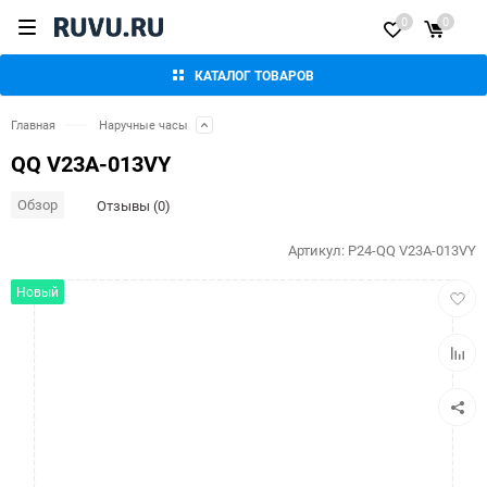
0
0
КАТАЛОГ ТОВАРОВ
Главная
Наручные часы
QQ V23A-013VY
Обзор
Отзывы (0)
Артикул:
P24-QQ V23A-013VY
Добав
Новый
в
избра
Добав
к
сравн