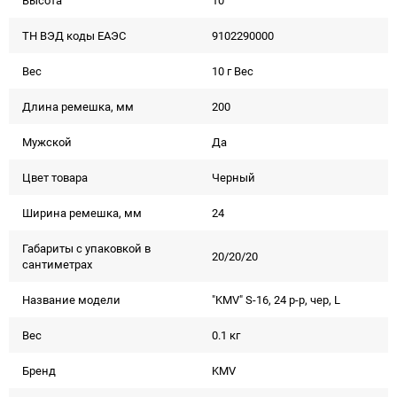
Высота
10
ТН ВЭД коды ЕАЭС
9102290000
Вес
10 г Вес
Длина ремешка, мм
200
Мужской
Да
Цвет товара
Черный
Ширина ремешка, мм
24
Габариты с упаковкой в
20/20/20
сантиметрах
Название модели
"KMV" S-16, 24 р-р, чер, L
Вес
0.1 кг
Бренд
KMV