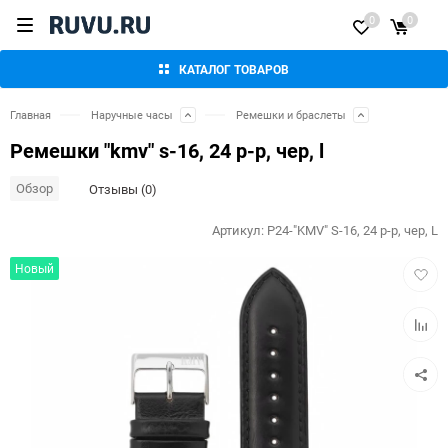
0
0
КАТАЛОГ ТОВАРОВ
Главная
Наручные часы
Ремешки и браслеты
Ремешки "kmv" s-16, 24 р-р, чер, l
Обзор
Отзывы (0)
Артикул:
P24-"KMV" S-16, 24 р-р, чер, L
Добав
Новый
в
избра
Добав
к
сравн