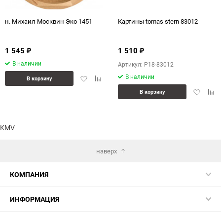
н. Михаил Москвин Эко 1451
Картины tomas stern 83012
1 545
1 510
₽
₽
В наличии
Артикул: P18-83012
В наличии
Добавить
Добавить
В корзину
в
к
Добавит
Доб
В корзину
избранное
сравнению
в
к
избранн
сра
KMV
наверх
КОМПАНИЯ
ИНФОРМАЦИЯ