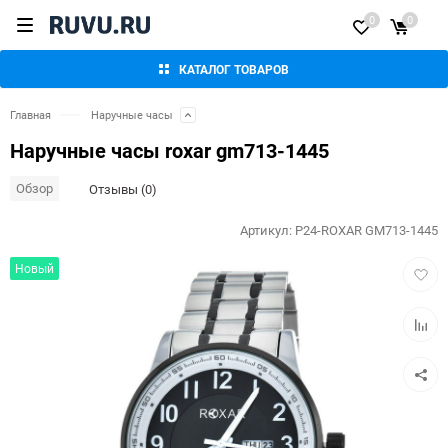
0
0
КАТАЛОГ ТОВАРОВ
Главная
Наручные часы
Наручные часы roxar gm713-1445
Обзор
Отзывы (0)
Артикул:
P24-ROXAR GM713-1445
Добав
Новый
в
избра
Добав
к
сравн