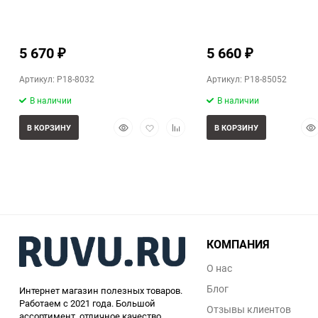
5 670
5 660
₽
₽
Артикул: P18-8032
Артикул: P18-85052
В наличии
В наличии
Быстрый
Добавить
Добавить
Бы
В КОРЗИНУ
В КОРЗИНУ
просмотр
в
к
про
избранное
сравнению
КОМПАНИЯ
О нас
Блог
Интернет магазин полезных товаров.
Работаем с 2021 года. Большой
Отзывы клиентов
ассортимент, отличное качество,