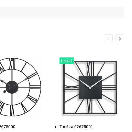
Новый
62675000
н. Тройка 62675001