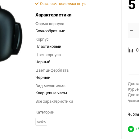
5
Осталось несколько штук
Характеристики
Форма корпуcа
Бочкообразные
Корпус
Пластиковый
С
Цвет корпуса
Черный
Цвет циферблата
Черный
Доста
Вид механизма
Курь
Кварцевые часы
Доста
Все характеристики
*рассч
Категории
За
Seiko
+