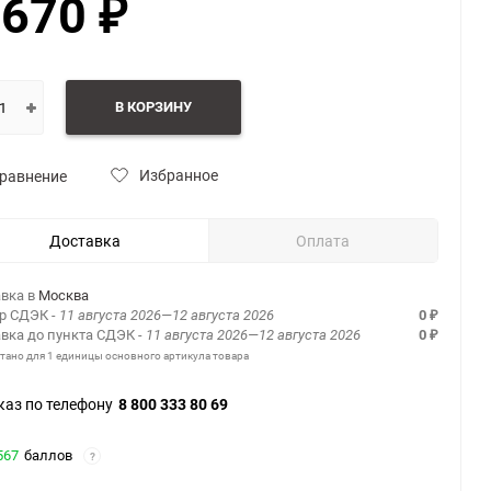
 670
₽
В КОРЗИНУ
Избранное
равнение
Доставка
Оплата
вка в
Москва
ер СДЭК
- 11 августа 2026—12 августа 2026
0
₽
вка до пункта СДЭК
- 11 августа 2026—12 августа 2026
0
₽
итано для 1 единицы основного артикула товара
каз по телефону
8 800 333 80 69
567
баллов
?