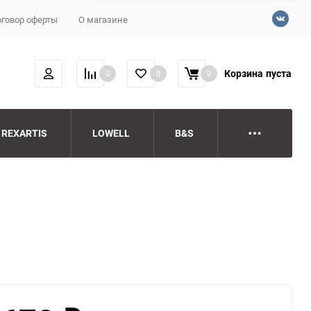
говор оферты
О магазине
Корзина
пуста
0
0
0
REXARTIS
LOWELL
B&S