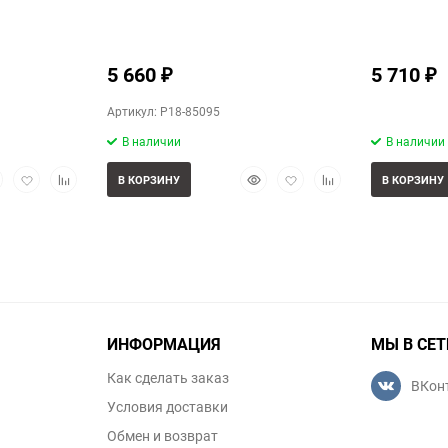
5 660
5 710
₽
₽
Артикул: P18-85095
В наличии
В наличии
стрый
Добавить
Добавить
Быстрый
Добавить
Добавить
В КОРЗИНУ
В КОРЗИНУ
смотр
в
к
просмотр
в
к
избранное
сравнению
избранное
сравнению
ИНФОРМАЦИЯ
МЫ В СЕТ
Как сделать заказ
ВКон
Условия доставки
Обмен и возврат