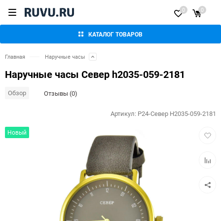
0
0
КАТАЛОГ ТОВАРОВ
Главная
Наручные часы
Наручные часы Север h2035-059-2181
Обзор
Отзывы (0)
Артикул:
P24-Север H2035-059-2181
Добав
Новый
в
избра
Добав
к
сравн