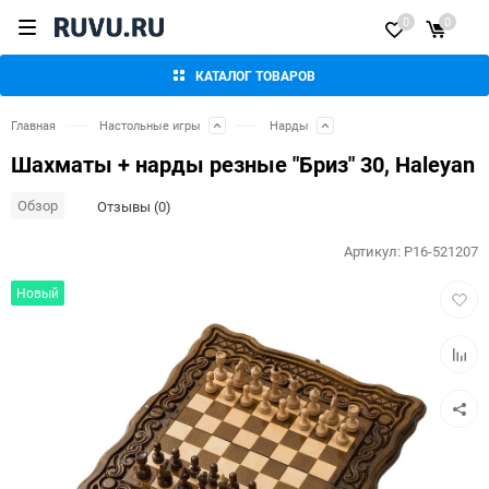
0
0
КАТАЛОГ ТОВАРОВ
Главная
Настольные игры
Нарды
Шахматы + нарды резные "Бриз" 30, Haleyan
Обзор
Отзывы (0)
Артикул:
P16-521207
Добав
Новый
в
избра
Добав
к
сравн