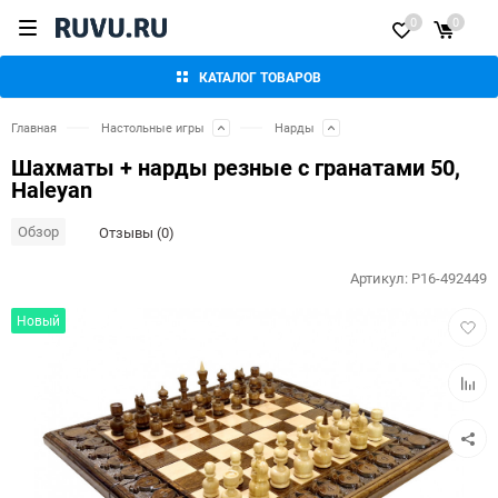
0
0
КАТАЛОГ ТОВАРОВ
Главная
Настольные игры
Нарды
Шахматы + нарды резные с гранатами 50,
Haleyan
Обзор
Отзывы (0)
Артикул:
P16-492449
Добав
Новый
в
избра
Добав
к
сравн