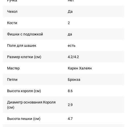
Ручка
Нет
Чехол
Да
Кости
2
Фишки с подложкой
да
Поле для шашек
есть
Размер клетки (см)
4.2/4.2
Мастер
Карен Халеян
Петли
Бронза
Высота короля (см)
8.6
Диаметр основания Короля
2.9
(см)
Высота пешки (см)
4.7