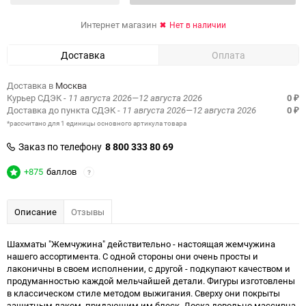
Интернет магазин
Нет в наличии
Доставка
Оплата
Доставка в
Москва
Курьер СДЭК
- 11 августа 2026—12 августа 2026
0
₽
Доставка до пункта СДЭК
- 11 августа 2026—12 августа 2026
0
₽
*рассчитано для 1 единицы основного артикула товара
Заказ по телефону
8 800 333 80 69
+875
баллов
?
Описание
Отзывы
Шахматы "Жемчужина" действительно - настоящая жемчужина
нашего ассортимента. С одной стороны они очень просты и
лаконичны в своем исполнении, с другой - подкупают качеством и
продуманностью каждой мельчайшей детали. Фигуры изготовлены
в классическом стиле методом выжигания. Сверху они покрыты
защитным лаком, придающим им блеск. Доска довольно массивна,