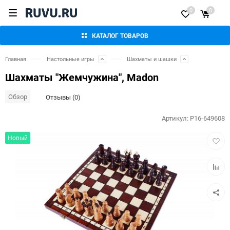
0
0
КАТАЛОГ ТОВАРОВ
Главная
Настольные игры
Шахматы и шашки
Шахматы "Жемчужина", Madon
Обзор
Отзывы (0)
Артикул:
P16-649608
Добав
Новый
в
избра
Добав
к
сравн