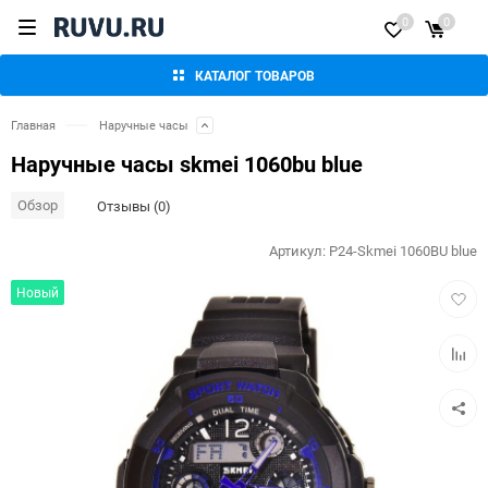
0
0
КАТАЛОГ ТОВАРОВ
Главная
Наручные часы
Наручные часы skmei 1060bu blue
Обзор
Отзывы (0)
Артикул:
P24-Skmei 1060BU blue
Добав
Новый
в
избра
Добав
к
сравн