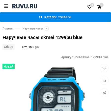
0
0
КАТАЛОГ ТОВАРОВ
Главная
Наручные часы
Наручные часы skmei 1299bu blue
Обзор
Отзывы (0)
Артикул:
P24-Skmei 1299BU blue
Добав
Новый
в
избра
Добав
к
сравн