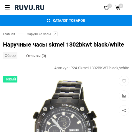
0
0
КАТАЛОГ ТОВАРОВ
Главная
Наручные часы
Наручные часы skmei 1302bkwt black/white
Обзор
Отзывы (0)
Артикул:
P24-Skmei 1302BKWT black/white
Добав
Новый
в
избра
Добав
к
сравн