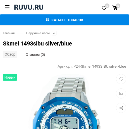
0
0
КАТАЛОГ ТОВАРОВ
Главная
Наручные часы
Skmei 1493sibu silver/blue
Обзор
Отзывы (0)
Артикул:
P24-Skmei 1493SIBU silver/blue
Добав
Новый
в
избра
Добав
к
сравн