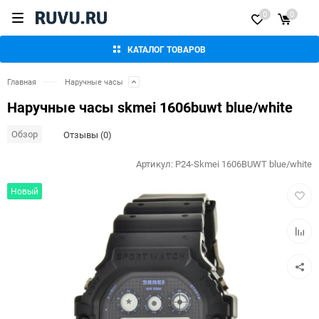
0
0
КАТАЛОГ ТОВАРОВ
Главная
Наручные часы
Наручные часы skmei 1606buwt blue/white
Обзор
Отзывы (0)
Артикул:
P24-Skmei 1606BUWT blue/white
Добав
Новый
в
избра
Добав
к
сравн